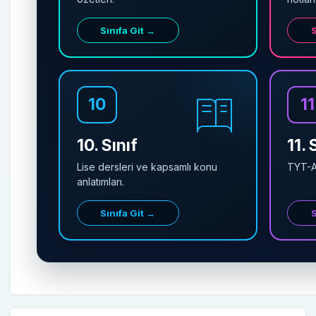
Sınıfa Git →
S
10
11
10. Sınıf
11. 
Lise dersleri ve kapsamlı konu
TYT-AY
anlatımları.
Sınıfa Git →
S