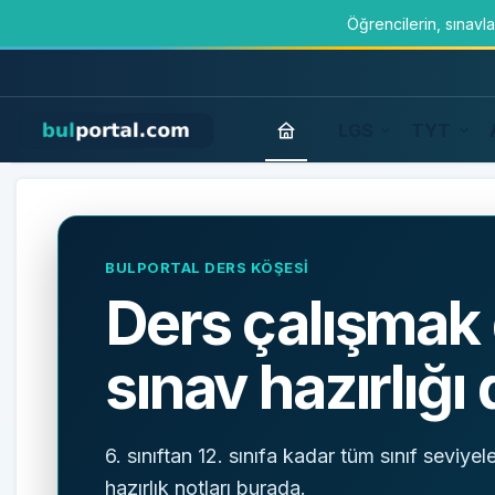
Öğrencilerin, sınavl
LGS
TYT
BulPortal
BULPORTAL DERS KÖŞESİ
Ders çalışmak 
sınav hazırlığı
6. sınıftan 12. sınıfa kadar tüm sınıf seviyel
hazırlık notları burada.