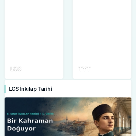
LGS
TYT
LGS İnkılap Tarihi