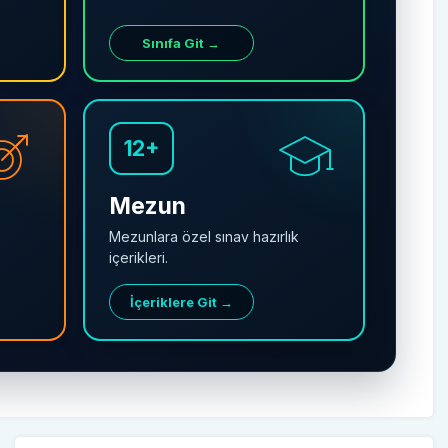
Sınıfa Git →
12+
Mezun
Mezunlara özel sınav hazırlık
içerikleri.
İçeriklere Git →