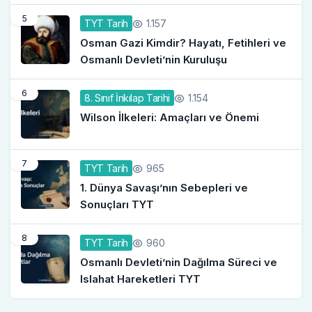
5
1.157
TYT Tarih
Osman Gazi Kimdir? Hayatı, Fetihleri ve
Osmanlı Devleti’nin Kuruluşu
6
1.154
8. Sınıf İnkılap Tarihi
Wilson İlkeleri: Amaçları ve Önemi
7
965
TYT Tarih
1. Dünya Savaşı’nın Sebepleri ve
Sonuçları TYT
8
960
TYT Tarih
Osmanlı Devleti’nin Dağılma Süreci ve
Islahat Hareketleri TYT