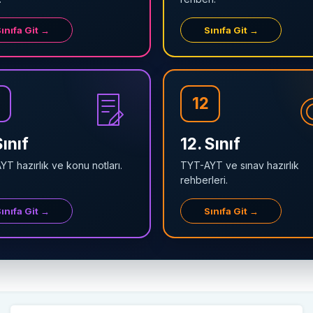
ınıfa Git →
Sınıfa Git →
12
Sınıf
12. Sınıf
T hazırlık ve konu notları.
TYT-AYT ve sınav hazırlık
rehberleri.
ınıfa Git →
Sınıfa Git →