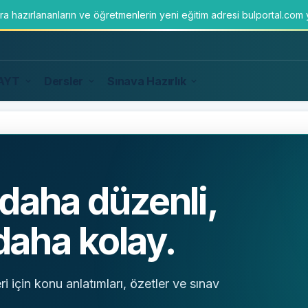
ara hazırlananların ve öğretmenlerin yeni eğitim adresi bulportal.com
AYT
Dersler
Sınava Hazırlık
daha düzenli,
 daha kolay.
eri için konu anlatımları, özetler ve sınav