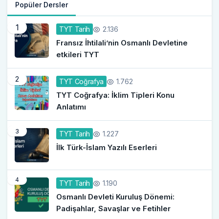
Popüler Dersler
1
2.136
TYT Tarih
Fransız İhtilali’nin Osmanlı Devletine
etkileri TYT
2
1.762
TYT Coğrafya
TYT Coğrafya: İklim Tipleri Konu
Anlatımı
3
1.227
TYT Tarih
İlk Türk-İslam Yazılı Eserleri
4
1.190
TYT Tarih
Osmanlı Devleti Kuruluş Dönemi:
Padişahlar, Savaşlar ve Fetihler