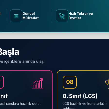
i
Güncel
Hızlı Tekrar ve
📅
🚀
Müfredat
Özetler
Başla
ve içeriklere anında ulaş.
7
08
ınıf
8. Sınıf (LGS)
esil sorulara hazırlık ders
LGS hazırlık ve konu anlatım
.
rehberi.