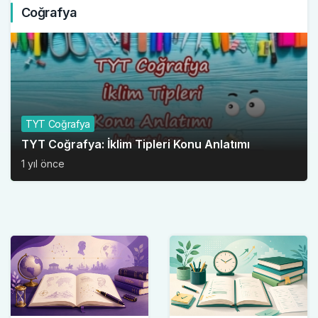
Coğrafya
TYT Coğrafya
TYT Coğrafya: İklim Tipleri Konu Anlatımı
1 yıl önce