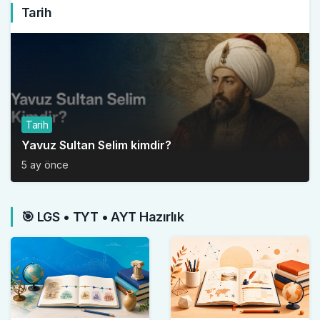
Tarih
Tarih
Yavuz Sultan Selim kimdir?
5 ay önce
🎯 LGS • TYT • AYT Hazırlık