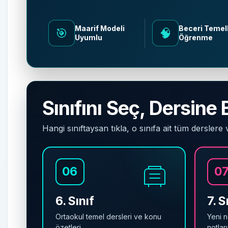
Maarif Modeli
Beceri Temell
🎯
🧠
Uyumlu
Öğrenme
Sınıfını Seç, Dersine 
Hangi sınıftaysan tıkla, o sınıfa ait tüm derslere 
06
0
6. Sınıf
7. S
Ortaokul temel dersleri ve konu
Yeni n
özetleri.
notları