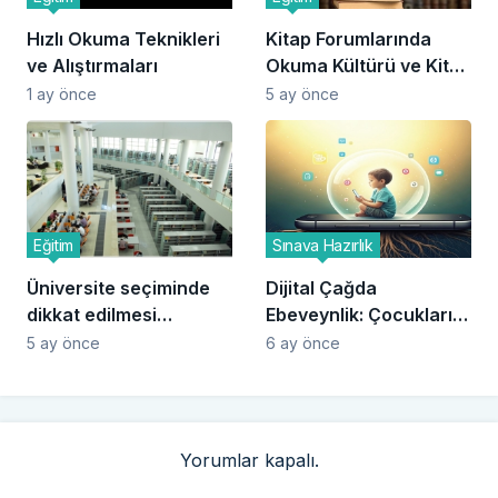
Hızlı Okuma Teknikleri
Kitap Forumlarında
ve Alıştırmaları
Okuma Kültürü ve Kitap
Paylaşımları
1 ay önce
5 ay önce
Eğitim
Sınava Hazırlık
Üniversite seçiminde
Dijital Çağda
dikkat edilmesi
Ebeveynlik: Çocukları
gerekenler
Ekran Bağımlılığından
5 ay önce
6 ay önce
Koruma Yolları
Yorumlar kapalı.