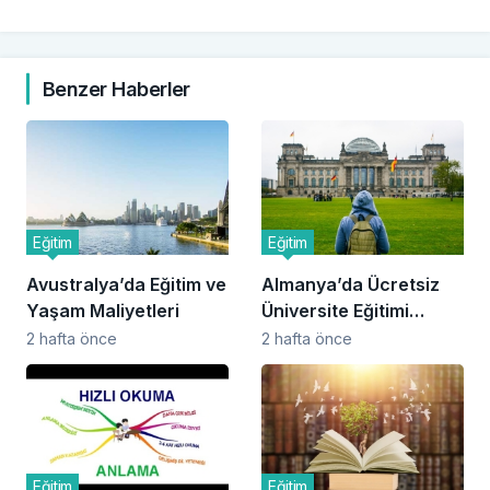
Benzer Haberler
Eğitim
Eğitim
Avustralya’da Eğitim ve
Almanya’da Ücretsiz
Yaşam Maliyetleri
Üniversite Eğitimi
Mümkün mü?
2 hafta önce
2 hafta önce
Eğitim
Eğitim