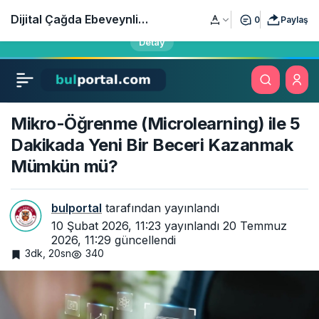
Öğrencilerin, sınavlara hazırlananların ve öğretmenlerin yeni
Dijital Çağda Ebeveynlik:
0
Paylaş
eğitim adresi bulportal.com yayında!
Detay
Çocukları Ekran
Bağımlılığından Koruma
Mikro-Öğrenme (Microlearning) ile 5
Yolları
Dakikada Yeni Bir Beceri Kazanmak
Mümkün mü?
bulportal
tarafından yayınlandı
10 Şubat 2026, 11:23
yayınlandı
20 Temmuz
2026, 11:29
güncellendi
3dk, 20sn
340