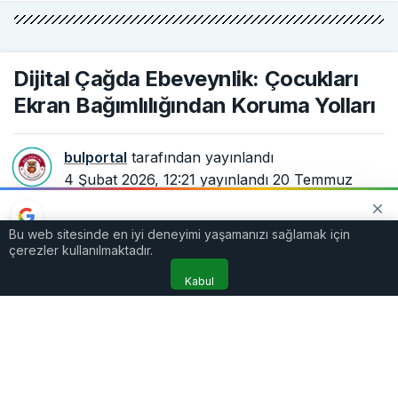
Dijital Çağda Ebeveynlik: Çocukları
Ekran Bağımlılığından Koruma Yolları
bulportal
tarafından yayınlandı
4 Şubat 2026, 12:21
yayınlandı
20 Temmuz
2026, 11:29
güncellendi
4dk, 6sn
133
Bu web sitesinde en iyi deneyimi yaşamanızı sağlamak için
TERCIH EDILEN KAYNAK
çerezler kullanılmaktadır.
Google'da bizi öne çıkarın
Kaynağı Ekle
Kabul