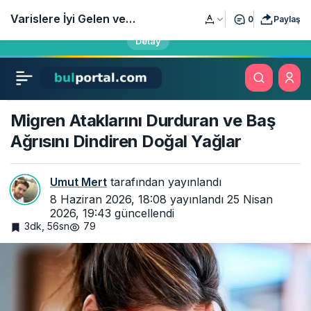
Öğrencilerin, sınavlara hazırlananların ve öğretmenlerin yeni
Varislere İyi Gelen ve
0
Paylaş
eğitim adresi bulportal.com yayında!
Detay
Bacak Ağrılarını Azaltan
Bitkisel Tedaviler
Migren Ataklarını Durduran ve Baş
Ağrısını Dindiren Doğal Yağlar
Umut Mert
tarafından yayınlandı
8 Haziran 2026, 18:08
yayınlandı
25 Nisan
2026, 19:43
güncellendi
3dk, 56sn
79