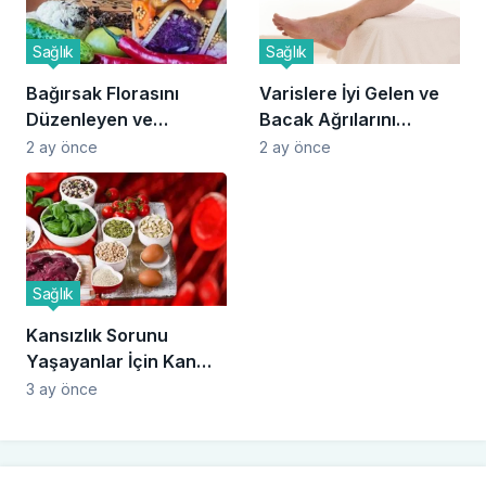
Sağlık
Sağlık
Bağırsak Florasını
Varislere İyi Gelen ve
Düzenleyen ve
Bacak Ağrılarını
Hazımsızlığı Bitiren
Azaltan Bitkisel
2 ay önce
2 ay önce
Besinler
Tedaviler
Sağlık
Kansızlık Sorunu
Yaşayanlar İçin Kan
Değerlerini Uçuran
3 ay önce
Besinler