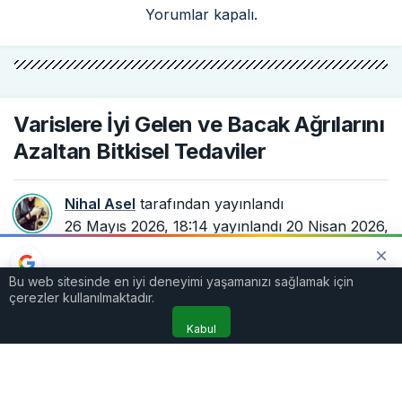
Yorumlar kapalı.
Varislere İyi Gelen ve Bacak Ağrılarını
Azaltan Bitkisel Tedaviler
Nihal Asel
tarafından yayınlandı
26 Mayıs 2026, 18:14
yayınlandı
20 Nisan 2026,
19:03
güncellendi
3dk, 13sn
92
Bu web sitesinde en iyi deneyimi yaşamanızı sağlamak için
TERCIH EDILEN KAYNAK
çerezler kullanılmaktadır.
Google'da bizi öne çıkarın
Kaynağı Ekle
Kabul