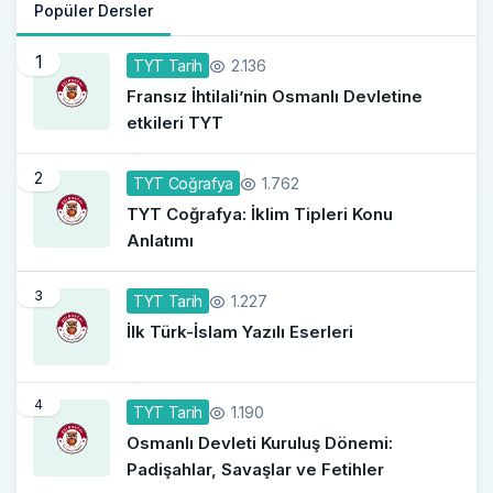
Popüler Dersler
1
2.136
TYT Tarih
Fransız İhtilali’nin Osmanlı Devletine
etkileri TYT
2
1.762
TYT Coğrafya
TYT Coğrafya: İklim Tipleri Konu
Anlatımı
3
1.227
TYT Tarih
İlk Türk-İslam Yazılı Eserleri
4
1.190
TYT Tarih
Osmanlı Devleti Kuruluş Dönemi:
Padişahlar, Savaşlar ve Fetihler