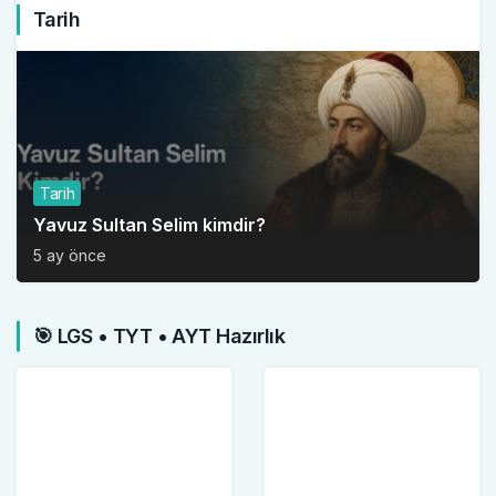
Tarih
Tarih
Yavuz Sultan Selim kimdir?
5 ay önce
🎯 LGS • TYT • AYT Hazırlık