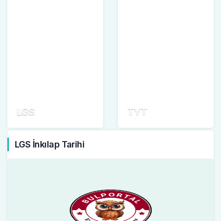
LGS
TYT
LGS İnkılap Tarihi