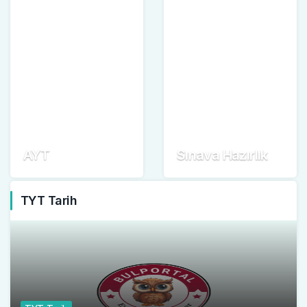
AYT
Sınava Hazırlık
TYT Tarih