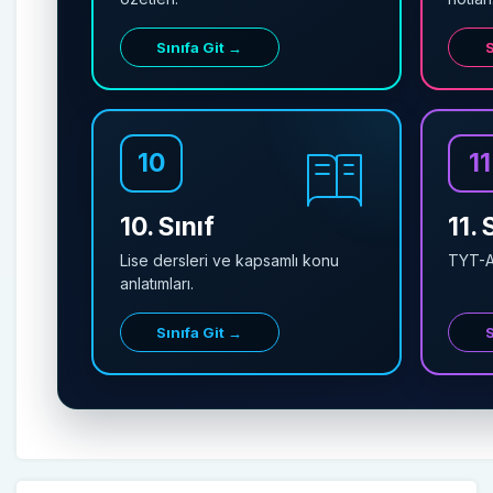
Sınıfa Git →
S
10
11
10. Sınıf
11. 
Lise dersleri ve kapsamlı konu
TYT-AY
anlatımları.
Sınıfa Git →
S