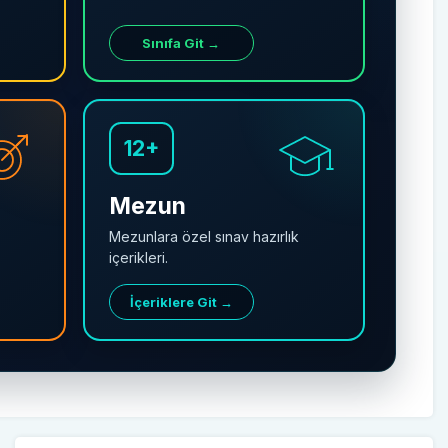
Sınıfa Git →
12+
Mezun
Mezunlara özel sınav hazırlık
içerikleri.
İçeriklere Git →