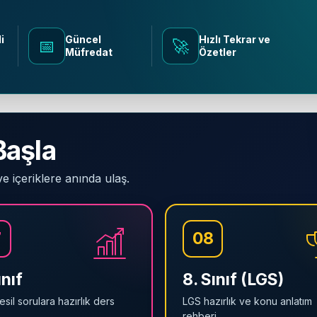
i
Güncel
Hızlı Tekrar ve
📅
🚀
Müfredat
Özetler
Başla
ve içeriklere anında ulaş.
7
08
ınıf
8. Sınıf (LGS)
esil sorulara hazırlık ders
LGS hazırlık ve konu anlatım
.
rehberi.