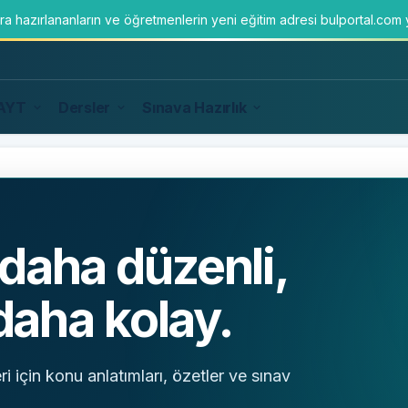
ara hazırlananların ve öğretmenlerin yeni eğitim adresi bulportal.com
AYT
Dersler
Sınava Hazırlık
daha düzenli,
 daha kolay.
eri için konu anlatımları, özetler ve sınav