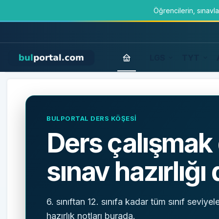
Öğrencilerin, sınavl
LGS
TYT
BulPortal
BULPORTAL DERS KÖŞESİ
Ders çalışmak 
sınav hazırlığı
6. sınıftan 12. sınıfa kadar tüm sınıf seviyel
hazırlık notları burada.