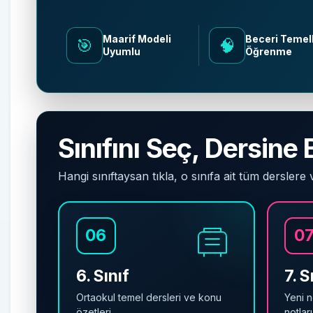
Maarif Modeli
Beceri Temell
🎯
🧠
Uyumlu
Öğrenme
Sınıfını Seç, Dersine 
Hangi sınıftaysan tıkla, o sınıfa ait tüm derslere 
06
0
6. Sınıf
7. S
Ortaokul temel dersleri ve konu
Yeni n
özetleri.
notları