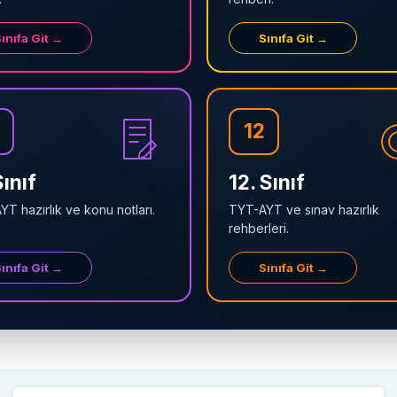
ınıfa Git →
Sınıfa Git →
12
Sınıf
12. Sınıf
T hazırlık ve konu notları.
TYT-AYT ve sınav hazırlık
rehberleri.
ınıfa Git →
Sınıfa Git →