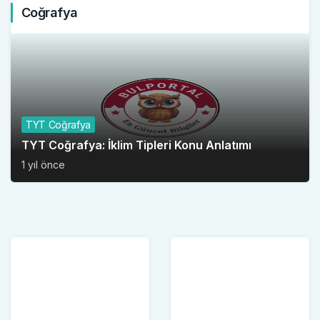
Coğrafya
TYT Coğrafya
TYT Coğrafya: İklim Tipleri Konu Anlatımı
1 yıl önce