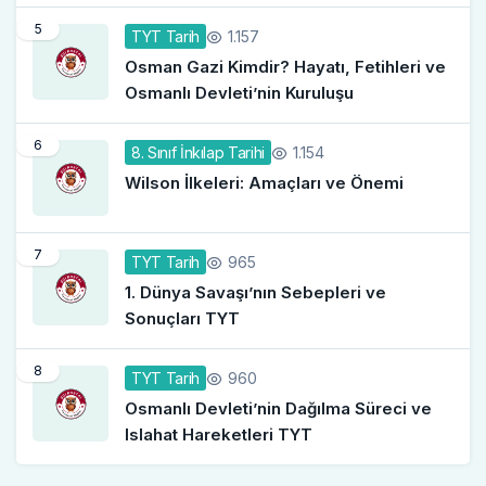
5
1.157
TYT Tarih
Osman Gazi Kimdir? Hayatı, Fetihleri ve
Osmanlı Devleti’nin Kuruluşu
6
1.154
8. Sınıf İnkılap Tarihi
Wilson İlkeleri: Amaçları ve Önemi
7
965
TYT Tarih
1. Dünya Savaşı’nın Sebepleri ve
Sonuçları TYT
8
960
TYT Tarih
Osmanlı Devleti’nin Dağılma Süreci ve
Islahat Hareketleri TYT