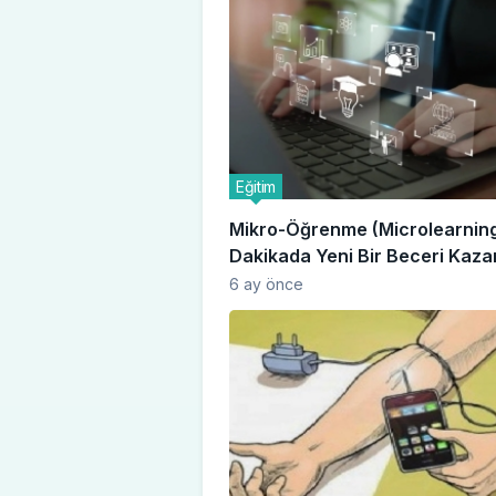
Eğitim
Mikro-Öğrenme (Microlearning)
Dakikada Yeni Bir Beceri Kaz
Mümkün mü?
6 ay önce