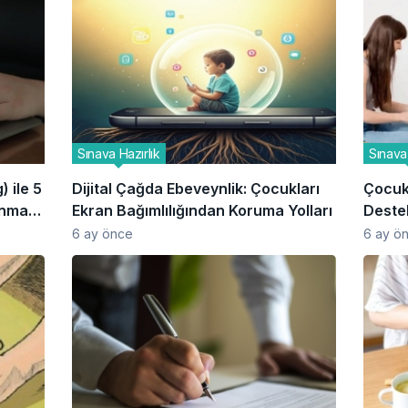
Sınava Hazırlık
Sınava 
 ile 5
Dijital Çağda Ebeveynlik: Çocukları
Çocuk
anmak
Ekran Bağımlılığından Koruma Yolları
Destek
6 ay önce
6 ay ö