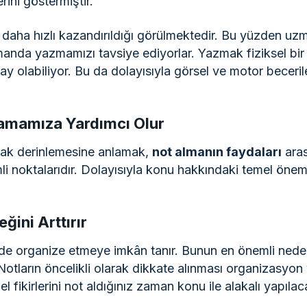
erini göstermiştir.
ya daha hızlı kazandırıldığı görülmektedir. Bu yüzden u
nda yazmamızı tavsiye ediyorlar. Yazmak fiziksel bir i
y olabiliyor. Bu da dolayısıyla görsel ve motor beceril
nlamamıza Yardımcı Olur
olarak derinlemesine anlamak,
not almanın faydaları
aras
i noktalarıdır. Dolayısıyla konu hakkındaki temel önemli
ğini Arttırır
kilde organize etmeye imkân tanır. Bunun en önemli neden
 Notların öncelikli olarak dikkate alınması organizasy
l fikirlerini not aldığınız zaman konu ile alakalı yapı