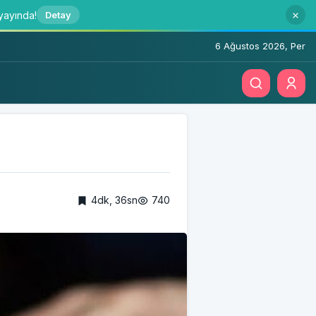
 yayında!
Detay
6 Ağustos 2026, Per
4dk, 36sn
740