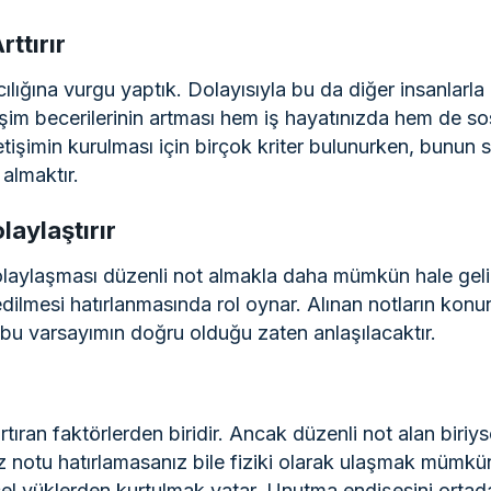
rttırır
ıcılığına vurgu yaptık. Dolayısıyla bu da diğer insanlarla
etişim becerilerinin artması hem iş hayatınızda hem de 
etişimin kurulması için birçok kriter bulunurken, bunun
almaktır.
olaylaştırır
n kolaylaşması düzenli not almakla daha mümkün hale geli
 edilmesi hatırlanmasında rol oynar. Alınan notların kon
 varsayımın doğru olduğu zaten anlaşılacaktır.
artıran faktörlerden biridir. Ancak düzenli not alan biri
z notu hatırlamasanız bile fiziki olarak ulaşmak mümkü
el yüklerden kurtulmak yatar. Unutma endişesini ortada