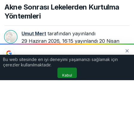
Akne Sonrası Lekelerden Kurtulma
Yöntemleri
Umut Mert
tarafından yayınlandı
29 Haziran 2026, 16:15
yayınlandı
20 Nisan
2026, 20:15
güncellendi
3dk, 21sn
56
Bu web sitesinde en iyi deneyimi yaşamanızı sağlamak için
TERCIH EDILEN KAYNAK
çerezler kullanılmaktadır.
Google'da bizi öne çıkarın
Kaynağı Ekle
Kabul