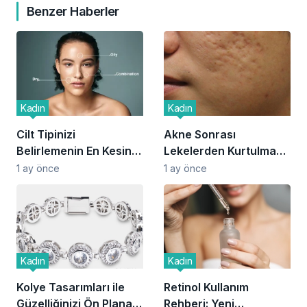
Benzer Haberler
Kadın
Kadın
Cilt Tipinizi
Akne Sonrası
Belirlemenin En Kesin
Lekelerden Kurtulma
Yolları
Yöntemleri
1 ay önce
1 ay önce
Kadın
Kadın
Kolye Tasarımları ile
Retinol Kullanım
Güzelliğinizi Ön Plana
Rehberi: Yeni