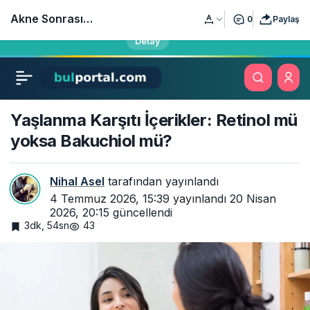
Öğrencilerin, sınavlara hazırlananların ve öğretmenlerin yeni
Akne Sonrası
0
Paylaş
eğitim adresi bulportal.com yayında!
Detay
Lekelerden Kurtulma
Yöntemleri
Yaşlanma Karşıtı İçerikler: Retinol mü
yoksa Bakuchiol mü?
Nihal Asel
tarafından yayınlandı
4 Temmuz 2026, 15:39
yayınlandı
20 Nisan
2026, 20:15
güncellendi
3dk, 54sn
43