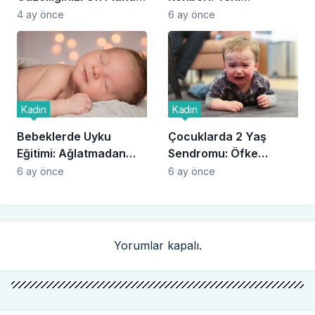
Çıkarın
Başlayanlar İçin Dikkat
4 ay önce
6 ay önce
Edilmesi Gerekenler
Kadın
Kadın
Bebeklerde Uyku
Çocuklarda 2 Yaş
Eğitimi: Ağlatmadan
Sendromu: Öfke
Uyutma ve Rutin
Nöbetleriyle Başa
6 ay önce
6 ay önce
Oluşturma
Çıkma Rehberi
Yorumlar kapalı.