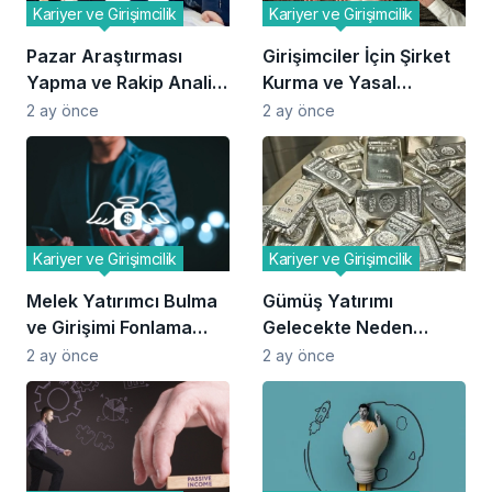
Kariyer ve Girişimcilik
Kariyer ve Girişimcilik
Pazar Araştırması
Girişimciler İçin Şirket
Yapma ve Rakip Analizi
Kurma ve Yasal
Yöntemleri
Süreçler
2 ay önce
2 ay önce
Kariyer ve Girişimcilik
Kariyer ve Girişimcilik
Melek Yatırımcı Bulma
Gümüş Yatırımı
ve Girişimi Fonlama
Gelecekte Neden
Teknikleri
Değer Kazanabilir?
2 ay önce
2 ay önce