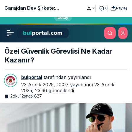
Öğrencilerin, sınavlara hazırlananların ve öğretmenlerin yeni
Garajdan Dev Şirkete:
0
Paylaş
eğitim adresi bulportal.com yayında!
Detay
Modern Girişimcilik
Hikayeleri
Özel Güvenlik Görevlisi Ne Kadar
Kazanır?
bulportal
tarafından yayınlandı
23 Aralık 2025, 10:07
yayınlandı
23 Aralık
2025, 23:36
güncellendi
2dk, 12sn
827