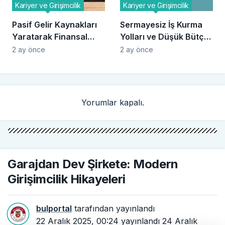
Kariyer ve Girişimcilik
Kariyer ve Girişimcilik
Pasif Gelir Kaynakları
Sermayesiz İş Kurma
Yaratarak Finansal
Yolları ve Düşük Bütçeli
Özgürlüğe Ulaşma
Fikirler
2 ay önce
2 ay önce
Yorumlar kapalı.
Garajdan Dev Şirkete: Modern
Girişimcilik Hikayeleri
bulportal
tarafından yayınlandı
22 Aralık 2025, 00:24
yayınlandı
24 Aralık