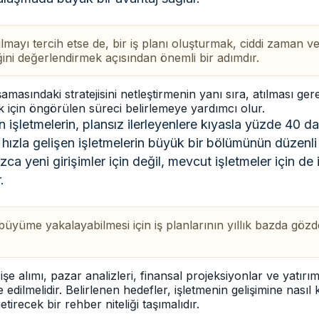
yulmayı tercih etse de, bir iş planı oluşturmak, ciddi zaman
liğini değerlendirmek açısından önemli bir adımdır.
amasındaki stratejisini netleştirmenin yanı sıra, atılması ge
 için öngörülen süreci belirlemeye yardımcı olur.
an işletmelerin, plansız ilerleyenlere kıyasla yüzde 40 
 hızla gelişen işletmelerin büyük bir bölümünün düzenli 
ca yeni girişimler için değil, mevcut işletmeler için de i
.
r büyüme yakalayabilmesi için iş planlarının yıllık bazda gözd
 işe alımı, pazar analizleri, finansal projeksiyonlar ve yatırım
de edilmelidir. Belirlenen hedefler, işletmenin gelişimine nası
etirecek bir rehber niteliği taşımalıdır.