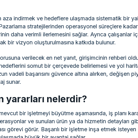
 en aza indirmek ve hedeflere ulaşmada sistematik bir 
 Pazarlama stratejilerinden operasyonel süreçlere kadar
nin daha verimli ilerlemesini sağlar. Ayrıca çalışanlar i
ortak bir vizyon oluşturulmasına katkıda bulunur.
orusuna verilecek en net yanıt, girişimcinin rehberi oldu
edeflerini somut bir çerçevede belirlemesi ve yol harita
zun vadeli başarısını güvence altına alırken, değişen pi
j sunar.
 yararları nelerdir?
mevcut bir işletmeyi büyütme aşamasında, iş planı kararl
erasyonlar ve sunulan ürün ya da hizmetin detayları gib
ası görevi görür. Başarılı bir işletme inşa etmek isteyen g
ulaşmada büyük bir avantaj sağlar.