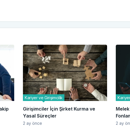
Kariyer ve Girişimcilik
Kariyer
akip
Girişimciler İçin Şirket Kurma ve
Melek 
Yasal Süreçler
Fonlam
2 ay önce
2 ay ö