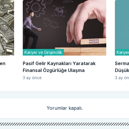
Kariyer ve Girişimcilik
Kariyer
den
Pasif Gelir Kaynakları Yaratarak
Sermay
Finansal Özgürlüğe Ulaşma
Düşük 
3 ay önce
3 ay ö
Yorumlar kapalı.