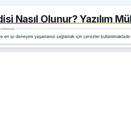
isi Nasıl Olunur? Yazılım Mü
N KAYNAK
izi öne çıkarın
Kay
e en iyi deneyimi yaşamanızı sağlamak için çerezler kullanılmaktadır.
e aramalarında tercih edilen kaynak olarak ekleyin.
ği Maaşları
an yayınlandı
ınlandı
18 Ocak 2025, 21:29
güncellendi