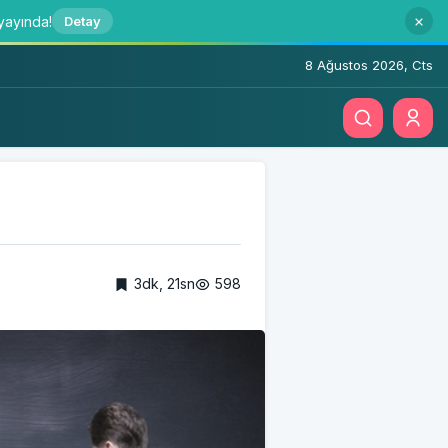
 yayında!
Detay
8 Ağustos 2026, Cts
3dk, 21sn
598