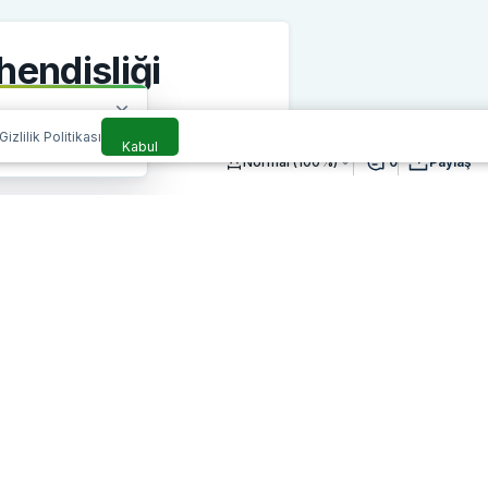
hendisliği
nağı Ekle
Gizlilik Politikası
Kabul
Normal (100%)
0
Paylaş
3dk, 12sn
567