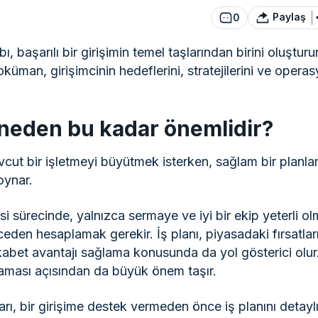
Paylaş
0
, başarılı bir girişimin temel taşlarından birini oluşturur
man, girişimcinin hedeflerini, stratejilerini ve operasyo
e neden bu kadar önemlidir?
vcut bir işletmeyi büyütmek isterken, sağlam bir planl
 oynar.
esi sürecinde, yalnızca sermaye ve iyi bir ekip yeterli ol
nceden hesaplamak gerekir. İş planı, piyasadaki fırsatlar
ekabet avantajı sağlama konusunda da yol gösterici olu
laması açısından da büyük önem taşır.
ları, bir girişime destek vermeden önce iş planını detayl