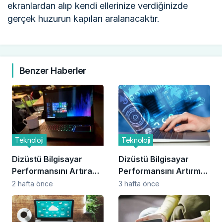
ekranlardan alıp kendi ellerinize verdiğinizde
gerçek huzurun kapıları aralanacaktır.
Benzer Haberler
Teknoloji
Teknoloji
Dizüstü Bilgisayar
Dizüstü Bilgisayar
Performansını Artıran
Performansını Artırma
Yazılımlar
Yöntemleri
2 hafta önce
3 hafta önce