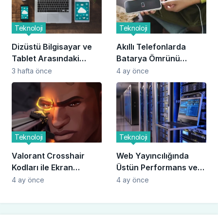
Teknoloji
Teknoloji
Dizüstü Bilgisayar ve
Akıllı Telefonlarda
Tablet Arasındaki
Batarya Ömrünü
Farklar
Uzatma Yöntemleri
3 hafta önce
4 ay önce
Teknoloji
Teknoloji
Valorant Crosshair
Web Yayıncılığında
Kodları ile Ekran
Üstün Performans ve
Çözünürlüğü
Altyapı Bileşenleri
4 ay önce
4 ay önce
Arasındaki Uyum