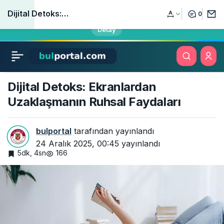
Öğrencilerin, sınavlara hazırlananların ve öğretmenlerin yeni
Dizüstü Bilgisayarlarda
0
Paylaş
eğitim adresi bulportal.com yayında!
Detay
Olması Gereken
Yazılımlar
Dijital Detoks: Ekranlardan
Uzaklaşmanın Ruhsal Faydaları
bulportal
tarafından yayınlandı
24 Aralık 2025, 00:45
yayınlandı
5dk, 4sn
166